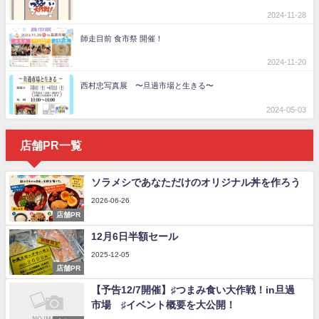
2024-11-28
師走目前 食市祭 開催！
2024-11-20
西村忠写真展 〜旦過市場と生きる〜
2024-05-03
店舗PR一覧
ソラメシであなただけのオリジナル丼を作ろう
2026-06-26
店舗PR
12月6日半額セール
2025-12-05
店舗PR
【予告12/7開催】♯つまみ食い大作戦！in旦過
市場 ♯イベント概要を大公開！