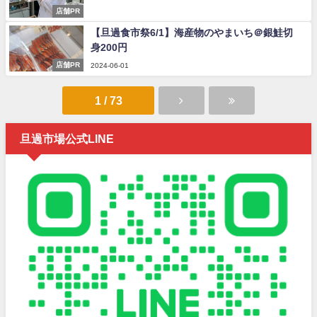
店舗PR
【旦過食市祭6/1】海産物のやまいち＠銀鮭切
身200円
店舗PR
2024-06-01
1 / 73
旦過市場公式LINE